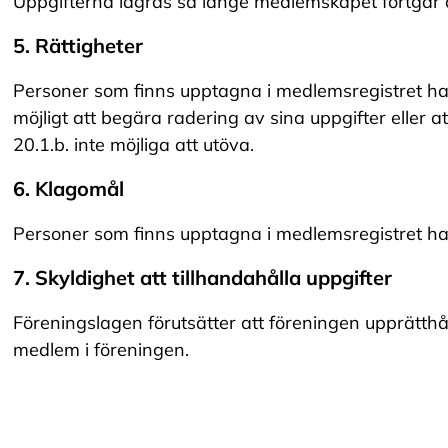
Uppgifterna lagras så länge medlemskapet fortgår 
a
c
o
5. Rättigheter
o
k
Personer som finns upptagna i medlemsregistret har r
i
e
möjligt att begära radering av sina uppgifter eller a
s
20.1.b. inte möjliga att utöva.
6. Klagomål
A
v
v
Personer som finns upptagna i medlemsregistret ha
i
s
7. Skyldighet att tillhandahålla uppgifter
a
a
l
Föreningslagen förutsätter att föreningen upprätthål
l
medlem i föreningen.
a
A
c