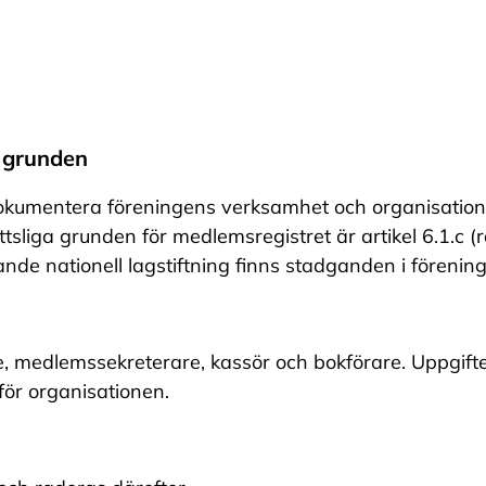
a grunden
okumentera föreningens verksamhet och organisation 
iga grunden för medlemsregistret är artikel 6.1.c (rät
ande nationell lagstiftning finns stadganden i föreni
e, medlemssekreterare, kassör och bokförare. Uppgift
anför organisationen.