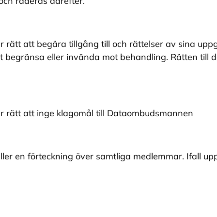
och raderas därefter.
ätt att begära tillgång till och rättelser av sina upp
tt begränsa eller invända mot behandling. Rätten till d
r rätt att inge klagomål till Dataombudsmannen
ler en förteckning över samtliga medlemmar. Ifall uppg