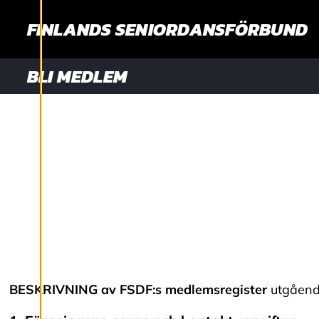
G
FINLANDS SENIORDANSFÖRBUND
A
R
BLI MEDLEM
Vi använder cookies
för att ge dig en
bättre
användarupplevelse
och personlig
service. Genom att
samtycka till
användningen av
cookies kan vi
BESKRIVNING av FSDF:s medlemsregister
utgåend
utveckla en ännu