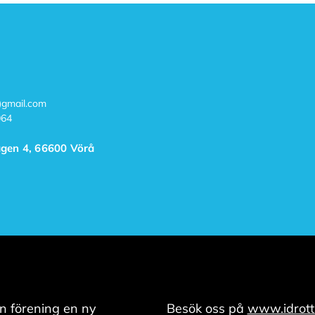
t)gmail.com
064
gen 4, 66600 Vörå
n förening en ny
Besök oss på
www.idrott.