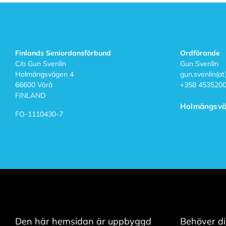
c
e
p
t
e
r
Finlands Seniordansförbund
Ordförande
a
C/o Gun Svenlin
Gun Svenlin
a
Holmängsvägen 4
gun.svenlin(a
l
l
66600 Vörå
+358 453520
a
FINLAND
c
Holmängsvä
o
FO-1110430-7
o
k
i
e
s
Den här hemsidan är uppbyggd
Behöver di