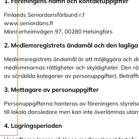
bättre tjänst och
1. Föreningens namn och kontaktuppgifter
tillhandahålla
Finlands Seniordansförbund r.f
innehåll som är
www.seniordans.fi
intressant för dig.
Mannerheimvägen 97, 00280 Helsingfors
Du har kontroll över
dina
2. Medlemsregistrets ändamål och den laglig
cookiepreferenser
och kan ändra dem
Medlemsregistrets ändamål är att möjliggöra och d
när som helst. Läs
medlemmarnas rättigheter och skyldigheter. Den rättsl
mer om våra
av särskilda kategorier av personuppgifter). Beträff
cookies.
3. Mottagare av personuppgifter
R
Personuppgifterna hanteras av föreningens styrels
e
till lokala dansledare men kan inte överlämnas ut
d
i
g
4. Lagringsperioden
e
r